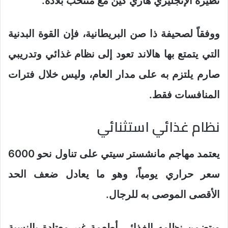
نظيره الإنجليزي هاري كين مع منتخب بلاده.
ووفقاً لصحيفة ذا صن البريطانية، فإن القوة البدنية
التي يتمتع بها هالاند تعود إلى نظام غذائي وتدريبي
صارم يلتزم به على مدار العام، وليس خلال فترات
المنافسات فقط.
نظام غذائي استثنائي
يعتمد مهاجم مانشستر سيتي على تناول نحو 6000
سعر حراري يومياً، وهو ما يعادل ضعف الحد
الأقصى الموصى به للرجال.
ويتضمن نظامه الغذائي أطعمة غير معتادة بالنسبة