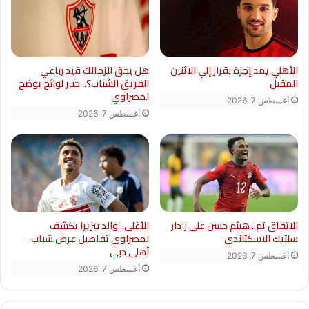
الأهلي يمد إجزة بقرار إلي الاثنين
هل يحق للزمالك قيد رباعي
المقبل
الفريق الشباب؟.. خبير لوائح يوضح
لمصراوي
أغسطس 7, 2026
أغسطس 7, 2026
الاتفاق تم.. هيثم حسن على رادار
الأغلى.. والد بيزيرا يكشف
سلتيك الاسكتلندي
لمصراوي تفاصيل عرض شباب
أهلي دبي
أغسطس 7, 2026
أغسطس 7, 2026