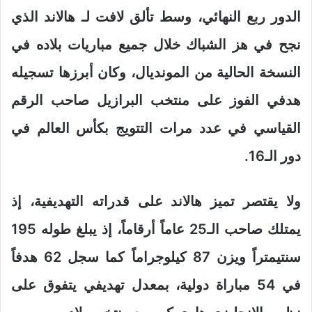
الدور ربع النهائي، وسط تألق لافت لـ هالاند الذي
نجح في هز الشباك خلال جميع مباريات بلاده في
النسخة الحالية من المونديال، وكان أبرزها تسجيله
هدفي الفوز على منتخب البرازيل صاحب الرقم
القياسي في عدد مرات التتويج بكأس العالم في
دور الـ16.
ولا يقتصر تميز هالاند على قدراته التهديفية، إذ
يمتلك صاحب الـ25 عاماً أرقاماً، إذ يبلغ طوله 195
سنتيمتراً ويزن 87 كيلوجراماً كما سجل 62 هدفاً
في 54 مباراة دولية، بمعدل تهديفي يتفوق على