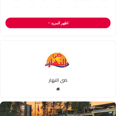
العالم
النرويج ضد إنجلترا
صدام
في
قبل
كأس
كأس العالم 2026
لياقته
منتخب النرويج
هالاند
يكشف
اظهر المزيد
ضى النهار
موقع
الويب