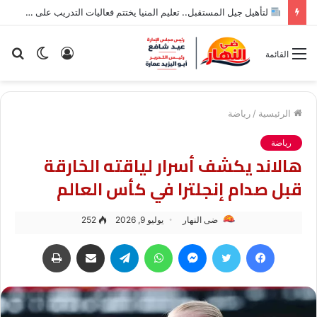
لتأهيل جيل المستقبل.. تعليم المنيا يختتم فعاليات التدريب على أدوات الذكاء الاصطناعي لطلاب الإعدادية
تسجيل
الوضع
بح
القائمة
الدخول
المظلم
عن
الرئيسية
/
رياضة
رياضة
هالاند يكشف أسرار لياقته الخارقة
قبل صدام إنجلترا في كأس العالم
ضى النهار
يوليو 9, 2026
252
فيسبوك
تويتر
ماسنجر
واتساب
تيلقرام
مشاركة عبر البريد
طباعة