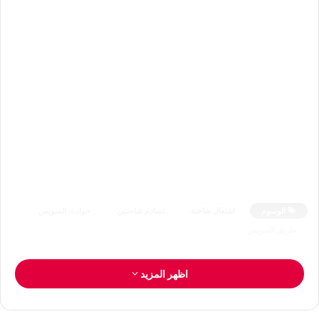
الوسوم
اشتعال شاحنة
تصادم شاحنتين
حوادث السويس
طريق السويس
اظهر المزيد