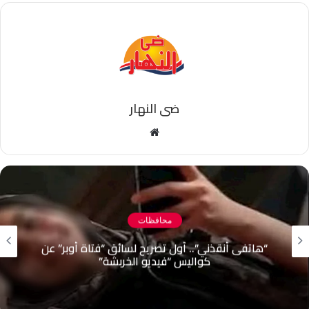
ضى النهار
موقع
الويب
محافظات
“هاتفى أنقذني”.. أول تصريح لسائق “فتاة أوبر” عن
كواليس “فيديو الخربشة”