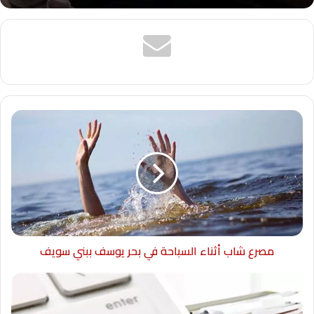
مصرع شاب أثناء السباحة في بحر يوسف ببني سويف