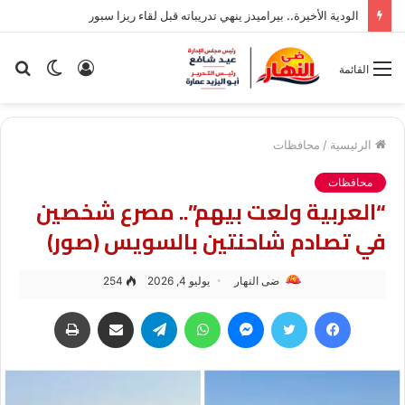
الودية الأخيرة.. بيراميدز ينهي تدريباته قبل لقاء ريزا سبور
تسجيل
الوضع
بح
القائمة
الدخول
المظلم
عن
الرئيسية
/
محافظات
محافظات
“العربية ولعت بيهم”.. مصرع شخصين
في تصادم شاحنتين بالسويس (صور)
ضى النهار
يوليو 4, 2026
254
فيسبوك
تويتر
ماسنجر
واتساب
تيلقرام
مشاركة عبر البريد
طباعة