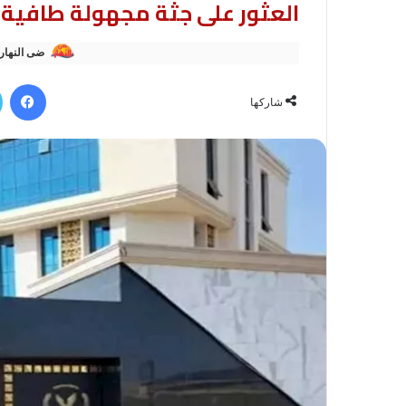
العثور على جثة مجهولة طافية 
ضى النهار
في
شاركها