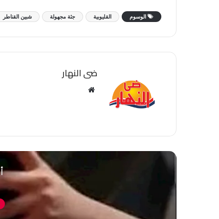
الوسوم
القليوبية
جثة مجهولة
شبين القناطر
ضى النهار
موقع
الويب
أق