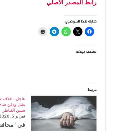
رابط المصدر الأصلي
شارك هذا الموضوع:
معجب بهذه:
مرتبط
عاجل : خلاف عل
بقتل ودفن صاح
شبين القناطر
فبراير 5, 2026
في "محاف