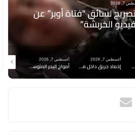
 7, 2026
صريح لسائق “فتاة أوبر” عن
يديو الخربشة”
أغسطس 7, 2026
أغسطس 7, 2026
أغسطس 7, 2026
نهاية مأساوية لنزهته.. غرق شاب في مياه بحيرة قارون بالفيوم
إخماد حريق داخل مصنع حاصلات زراعية بالإسكندرية
أمواج البحر المتوسط تبتلع شابًا في شاطئ برج البرلس بكفر الشيخ