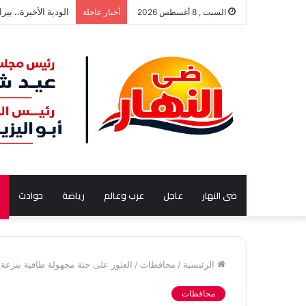
القبض على إبراهيم
السبت , 8 أغسطس 2026
أخبار عاجلة
ضى النهار
عاجل
عرب وعالم
رياضة
حوادث
الرئيسية
/
محافظات
/
العثور على جثة مجهولة طافية بترعة
محافظات