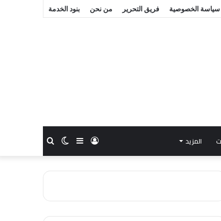
سياسة الخصوصية
فريق التحرير
من نحن
بنود الخدمة
ت
المزيد
تسجيل
إضافة
الوضع
بحث
الدخول
عمود
المظلم
عن
جانبي