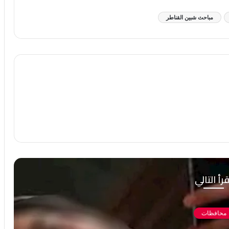
مباحث شبين القناطر
رأ التالي
محافظات