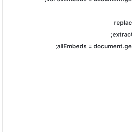
repla
extrac
allEmbeds = document.g