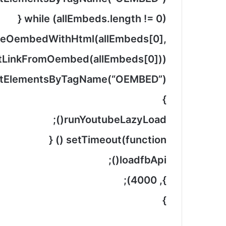
while (allEmbeds.length != 0) {
ceOembedWithHtml(allEmbeds[0],
tLinkFromOembed(allEmbeds[0]));
etElementsByTagName(“OEMBED”);
}
runYoutubeLazyLoad();
setTimeout(function () {
loadfbApi();
}, 4000);
}