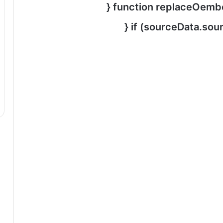
function replaceOembe
if (sourceData.sou