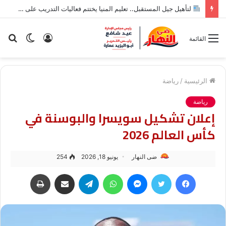
لتأهيل جيل المستقبل.. تعليم المنيا يختتم فعاليات التدريب على أدوات الذكاء الاصطناعي لطلاب الإعدادية
تسجيل
الوضع
بح
القائمة
الدخول
المظلم
عن
الرئيسية
/
رياضة
رياضة
إعلان تشكيل سويسرا والبوسنة في
كأس العالم 2026
ضى النهار
يونيو 18, 2026
254
فيسبوك
تويتر
ماسنجر
واتساب
تيلقرام
مشاركة عبر البريد
طباعة