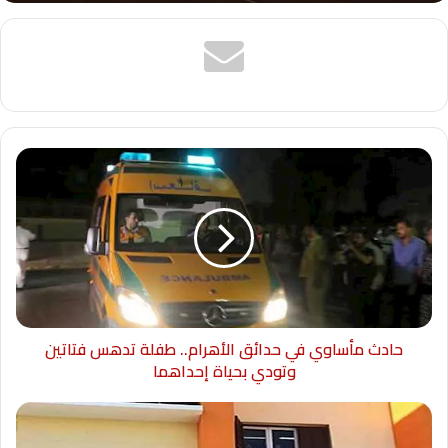
حادث مأساوي في حدائق الأهرام.. طفلة تدهس فتاتين
وتودي بحياة إحداهما