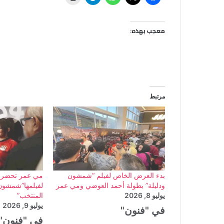
معجب بهذه:
مرتبط
بدء العرض الخاص لفيلم “شمشون
مي عمر تحضر 
ودليلة” بطولة أحمد العوضي ومي عمر
لفيلمها”شمشون 
يوليو 8, 2026
المنتخب”
يوليو 9, 2026
في "فنون"
في "فنون"