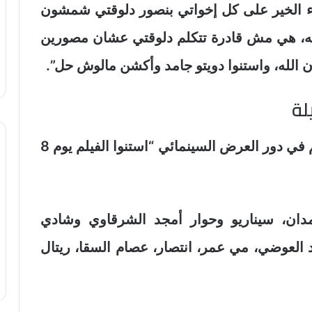
ء الخير على كل إخواتي بنصور دلوقتي شمشون
 إيه، هي مش قادرة تتكلم دلوقتي عشان مصورين
 الله، واستنوا دويتو جامد وأكشن مالوش حل”.
لة
وتابع العوضي معلنا عن موعد طرح الفيلم في دور العرض السينمائي “استنوا الفيلم يوم 8
ان، سيناريو وحوار أمجد الشرقاوي وشادي
العوضي، مي عمر، انتصار، عصام السقا، ريتال