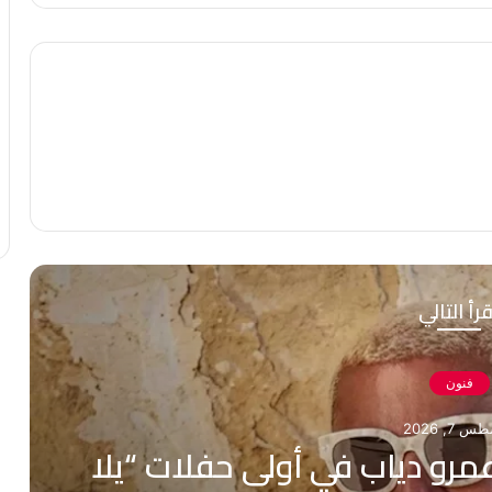
رأ التالي
فنون
 7, 2026
مرو دياب في أولى حفلات “يلا