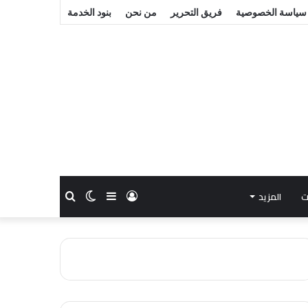
سياسة الخصوصية
فريق التحرير
من نحن
بنود الخدمة
ت
المزيد
تسجيل
إضافة
الوضع
بحث
الدخول
عمود
المظلم
عن
جانبي