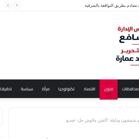
جيد تحل أزمات مستحقات لاعبي الزمالك
محافظات
فنون
اقتصاد
تكنولوجيا
مرأة
سياسة
تحقيقا
 شمشون ودليلة: أكشن مالوش حل- فيديو