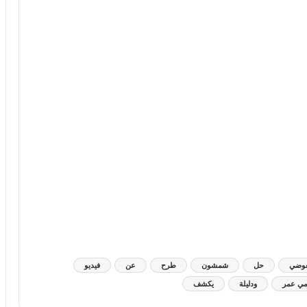
عوضي
حل
شمشون
طرح
عن
فيديو
ي عمر
ودليلة
يكشف