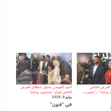
العرض الخاص
أحمد العوضي يحتفل بانطلاق العرض
ودليلة” بـ”تيشيرت
الخاص لفيلم “شمشون ودليلة”
يوليو 8, 2026
في "فنون"