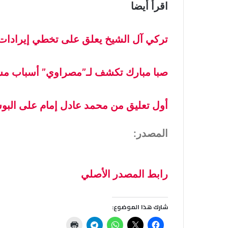
اقرأ أيضا
تركي آل الشيخ يعلق على تخطي إيرادات 7Dogs لـ17 مليون دولار في 22 يو
صبا مبارك تكشف لـ”مصراوي” أسباب مش
أول تعليق من محمد عادل إمام على البوس
المصدر:
رابط المصدر الأصلي
شارك هذا الموضوع: