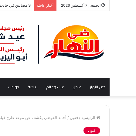
صفقة حسام عبد الم
الجمعة , 7 أغسطس 2026
أخبار عاجلة
ضى النهار
عاجل
عرب وعالم
رياضة
حوادث
الرئيسية
/
فنون
/
أحمد العوضي يكشف عن موعد طرح فيلم
فنون