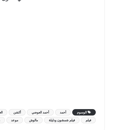
الوسوم
أحمد
أحمد العوضي
أكشن
ال
فيلم
فيلم شمشون ودليلة
مالوش
موعد
م