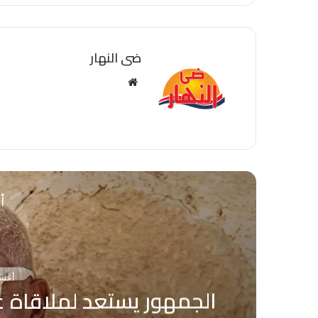
ضى النهار
موقع
الويب
أق
أغسطس
الجمهور يستعد لملاقاة ع