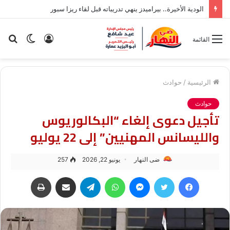
الودية الأخيرة.. بيراميدز ينهي تدريباته قبل لقاء ريزا سبور
تسجيل
الوضع
بح
القائمة
الدخول
المظلم
عن
الرئيسية
/
حوادث
حوادث
تأجيل دعوى إلغاء “البكالوريوس
والليسانس المهنيين” إلى 22 يوليو
ضى النهار
يونيو 22, 2026
257
فيسبوك
تويتر
ماسنجر
واتساب
تيلقرام
مشاركة عبر البريد
طباعة