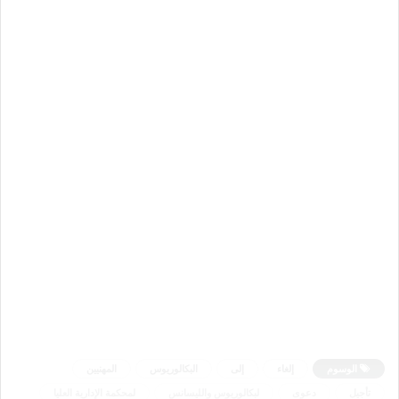
الوسوم
إلغاء
إلى
البكالوريوس
المهنيين
تأجيل
دعوى
لبكالوريوس والليسانس
لمحكمة الإدارية العليا