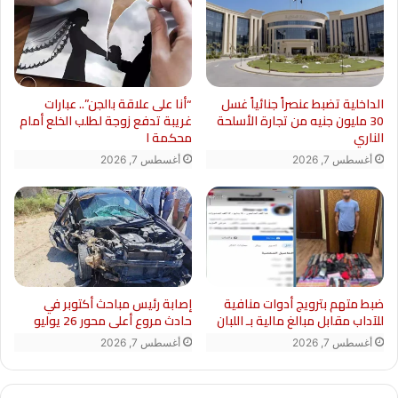
“أنا على علاقة بالجن”.. عبارات
الداخلية تضبط عنصراً جنائياً غسل
غريبة تدفع زوجة لطلب الخلع أمام
30 مليون جنيه من تجارة الأسلحة
محكمة ا
الناري
أغسطس 7, 2026
أغسطس 7, 2026
ضبط متهم بترويج أدوات منافية
إصابة رئيس مباحث أكتوبر في
للآداب مقابل مبالغ مالية بـ اللبان
حادث مروع أعلى محور 26 يوليو
أغسطس 7, 2026
أغسطس 7, 2026