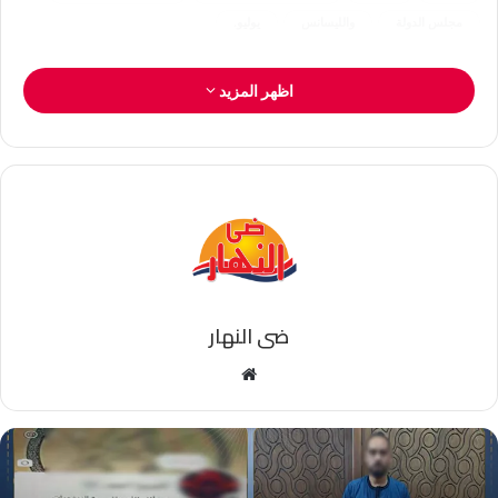
مجلس الدولة
والليسانس
يوليو.
اظهر المزيد
ضى النهار
موقع
الويب