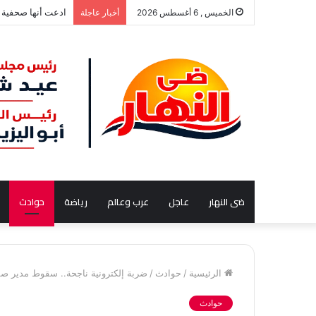
مبروك عطية يكشف
الخميس , 6 أغسطس 2026
أخبار عاجلة
ضى النهار
عاجل
عرب وعالم
رياضة
حوادث
الرئيسية
/
حوادث
/
ضربة إلكترونية ناجحة.. سقوط مدير صفح
حوادث