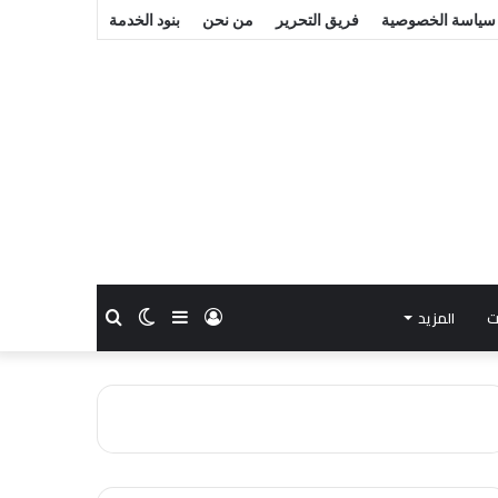
سياسة الخصوصية
فريق التحرير
من نحن
بنود الخدمة
ت
المزيد
تسجيل
إضافة
الوضع
بحث
الدخول
عمود
المظلم
عن
جانبي