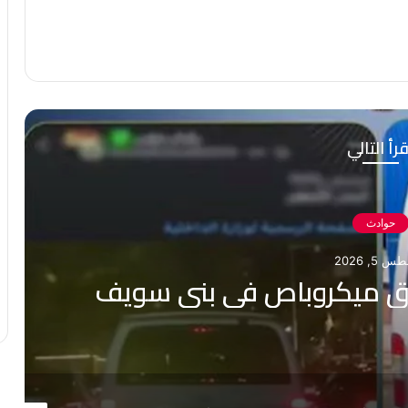
رأ التالي
حوادث
5, 2026
 ميكروباص في بني سويف