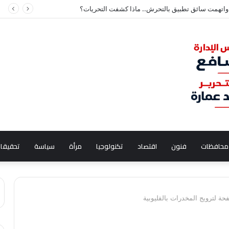
 كواليس أشهر مكالمة “يا زينب”: سجدت لله شكر
محافظات
فنون
اقتصاد
تكنولوجيا
مرأة
سياسة
تحقيقا
ة لترويج المخدرات بالقليوبية