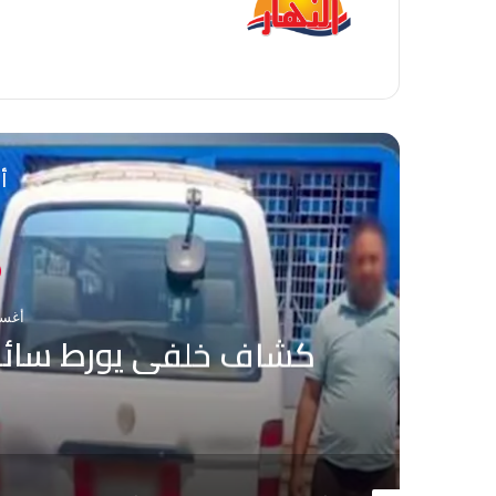
الويب
أق
أغسطس 
كشاف خلفي يورط سائق