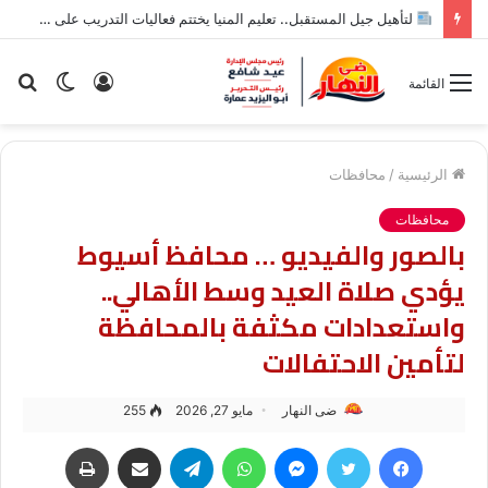
لتأهيل جيل المستقبل.. تعليم المنيا يختتم فعاليات التدريب على أدوات الذكاء الاصطناعي لطلاب الإعدادية
تسجيل
الوضع
بح
القائمة
الدخول
المظلم
عن
الرئيسية
/
محافظات
محافظات
بالصور والفيديو … محافظ أسيوط
يؤدي صلاة العيد وسط الأهالي..
واستعدادات مكثفة بالمحافظة
لتأمين الاحتفالات
ضى النهار
مايو 27, 2026
255
فيسبوك
تويتر
ماسنجر
واتساب
تيلقرام
مشاركة عبر البريد
طباعة