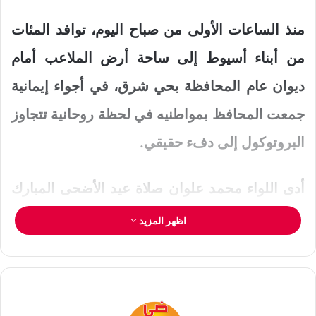
منذ الساعات الأولى من صباح اليوم، توافد المئات
من أبناء أسيوط إلى ساحة أرض الملاعب أمام
ديوان عام المحافظة بحي شرق، في أجواء إيمانية
جمعت المحافظ بمواطنيه في لحظة روحانية تتجاوز
البروتوكول إلى دفء حقيقي.
أدى اللواء محمد علوان صلاة عيد الأضحى المبارك
بحضور مساعد وزير الداخلية لمنطقة وسط الصعيد
اظهر المزيد
اللواء مجدي سالم ومدير الأمن اللواء وائل نصار
والسكرتير العام للمحافظة خالد عبد الرؤوف وعدد
من أعضاء مجلسي النواب والشيوخ والقيادات